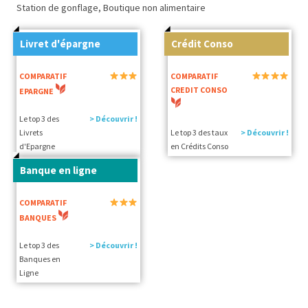
Station de gonflage, Boutique non alimentaire
Livret d'épargne
Crédit Conso
COMPARATIF
COMPARATIF
CREDIT CONSO
EPARGNE
Le top 3 des
> Découvrir !
Livrets
Le top 3 des taux
> Découvrir !
d'Epargne
en Crédits Conso
Banque en ligne
COMPARATIF
BANQUES
Le top 3 des
> Découvrir !
Banques en
Ligne