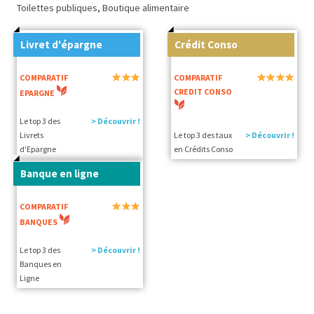
Toilettes publiques, Boutique alimentaire
Livret d'épargne
Crédit Conso
COMPARATIF
COMPARATIF
CREDIT CONSO
EPARGNE
Le top 3 des
> Découvrir !
Livrets
Le top 3 des taux
> Découvrir !
d'Epargne
en Crédits Conso
Banque en ligne
COMPARATIF
BANQUES
Le top 3 des
> Découvrir !
Banques en
Ligne