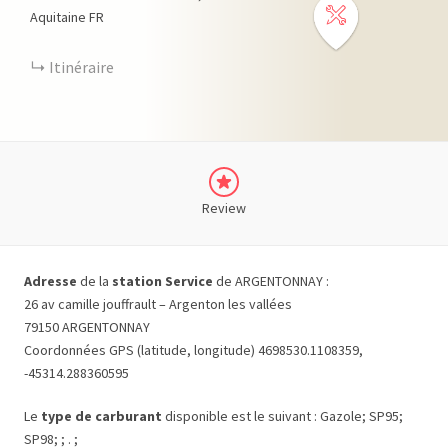
Aquitaine
FR
Itinéraire
Review
Adresse
de la
station Service
de ARGENTONNAY :
26 av camille jouffrault – Argenton les vallées
79150 ARGENTONNAY
Coordonnées GPS (latitude, longitude) 4698530.1108359,
-45314.288360595
Le
type de carburant
disponible est le suivant : Gazole; SP95;
SP98; ; . ;