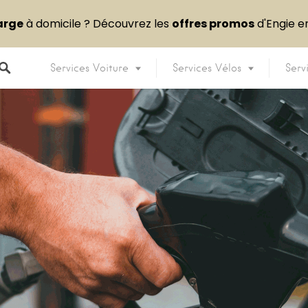
arge
à domicile ? Découvrez les
offres promos
d'Engie 
Services Voiture
Services Vélos
Serv