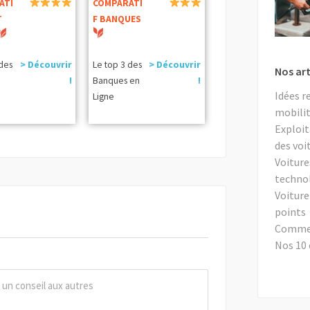
ATI
COMPARATI
T
F BANQUES
 des
> Découvrir
Le top 3 des
> Découvrir
Nos art
!
Banques en
!
Idées r
Ligne
mobilit
Exploit
des voi
Voiture
techno
Voiture
points
Comment
Nos 10 