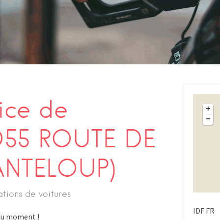
ice de
+
−
D55 ROUTE DE
ANTELOUP)
ations de voitures
IDF
FR
s du moment !