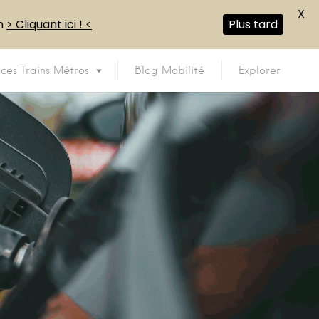
X
en
> Cliquant ici ! <
Plus tard
ices Trains Métros
Blog Mobilité
Explorer