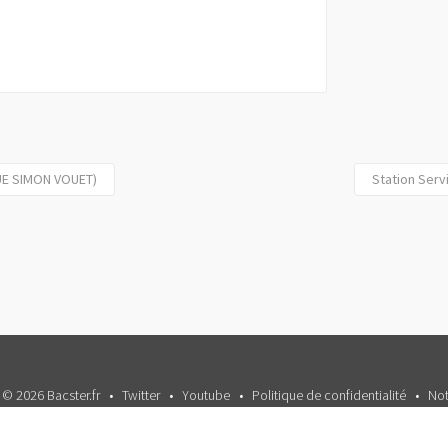
NUE SIMON VOUET)
Station Serv
 © 2026 Bacster.fr
Twitter
Youtube
Politique de confidentialité
Not