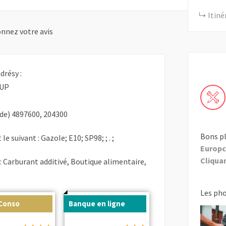
Itiné
nnez votre avis
drésy :
OUP
de) 4897600, 204300
Bons pl
le suivant : Gazole; E10; SP98; ; . ;
Europc
Cliquant
: Carburant additivé, Boutique alimentaire,
Les ph
 Conso
Banque en ligne