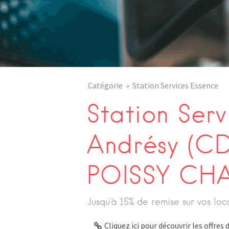
Catégorie
Station Services Essence
Station Serv
Andrésy (C
POISSY CH
Jusqu'à 15% de remise sur vos loc
Cliquez ici pour découvrir les offre