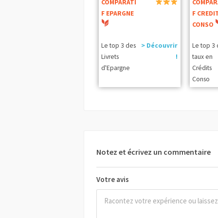
COMPARATI
COMPAR
F EPARGNE
F CREDI
CONSO
Le top 3 des
> Découvrir
Le top 3
Livrets
!
taux en
d'Epargne
Crédits
Conso
Notez et écrivez un commentaire
Votre avis