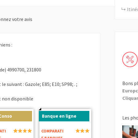
Itiné
nnez votre avis
iens :
de) 4990700, 231800
Bons pl
le suivant : Gazole; E85; E10; SP98; . ;
Europc
Cliquant
: non disponible
 Conso
Banque en ligne
Les ph
ATI
COMPARATI