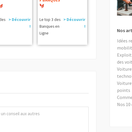
T
F BANQUES
 des
> Découvrir
Le top 3 des
> Découvrir
!
Banques en
!
Nos art
Ligne
Idées r
mobilit
Exploit
des voi
Voiture
techno
Voiture
points
Comment
Nos 10 