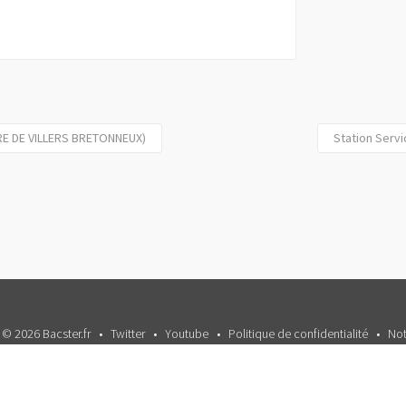
AIRE DE VILLERS BRETONNEUX)
Station Servi
 © 2026 Bacster.fr
Twitter
Youtube
Politique de confidentialité
Not