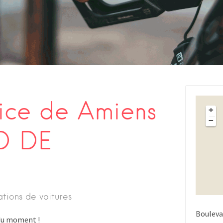
vice de Amiens
+
−
D DE
ations de voitures
Bouleva
s du moment !