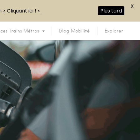
X
en
> Cliquant ici ! <
Plus tard
ices Trains Métros
Blog Mobilité
Explorer