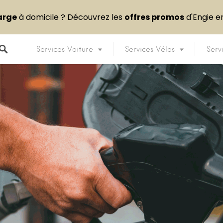
arge
à domicile ? Découvrez les
offres promos
d'Engie 
Services Voiture
Services Vélos
Serv