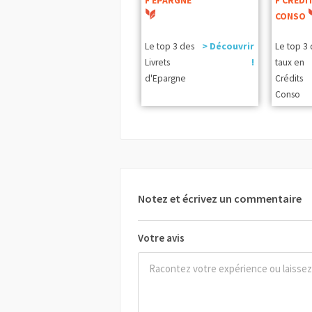
F EPARGNE
F CREDI
CONSO
Le top 3 des
> Découvrir
Le top 3
Livrets
!
taux en
d'Epargne
Crédits
Conso
Notez et écrivez un commentaire
Votre avis