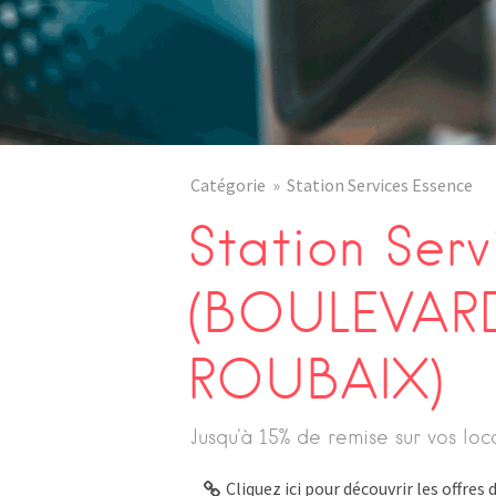
Catégorie
Station Services Essence
Station Ser
(BOULEVAR
ROUBAIX)
Jusqu'à 15% de remise sur vos loc
Cliquez ici pour découvrir les offre