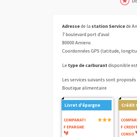
Do
Adresse
de la
station Service
de Am
7 boulevard port d’aval
80000 Amiens
Coordonnées GPS (latitude, longitu
Le
type de carburant
disponible est
Les services suivants sont proposés 
Boutique alimentaire
Livret d'épargne
Crédit
COMPARATI
COMPAR
F EPARGNE
F CREDI
CONSO