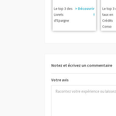
Le top 3 des
> Découvrir
Le top 3
Livrets
!
taux en
d'Epargne
Crédits
Conso
Notez et écrivez un commentaire
Votre avis