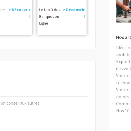
 des
> Découvrir
Le top 3 des
> Découvrir
!
Banques en
!
Ligne
Nos art
Idées r
mobilit
Exploit
des voi
Voiture
techno
Voiture
points
Comment
Nos 10 