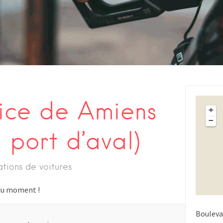
vice de Amiens
+
−
 port d’aval)
ations de voitures
s du moment !
Bouleva