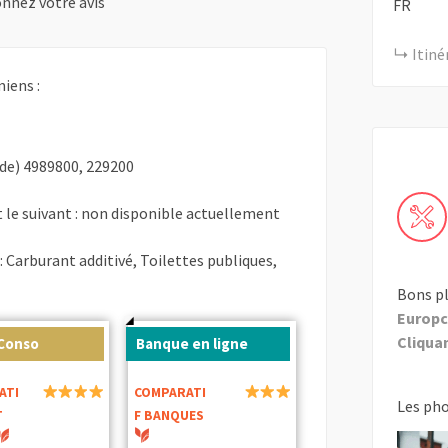
nnez votre avis
FR
Itiné
iens :
de) 4989800, 229200
 le suivant : non disponible actuellement
: Carburant additivé, Toilettes publiques,
Bons pl
Europc
Cliquant
 Conso
Banque en ligne
ATI
COMPARATI
Les ph
T
F BANQUES