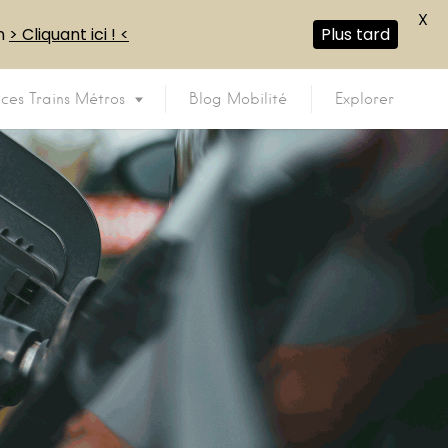
X
en
> Cliquant ici ! <
Plus tard
ices Trains Métros
Blog Mobilité
Explorer