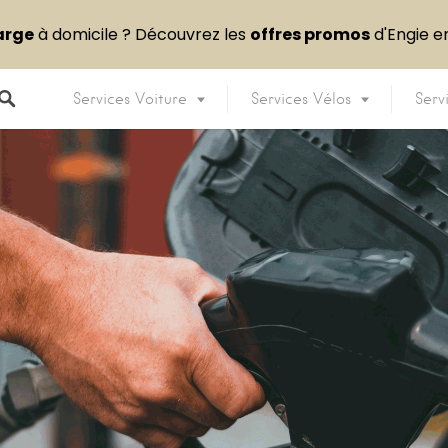
arge
à domicile ? Découvrez les
offres promos
d'Engie 
Services Voiture
Services Vélos
Serv