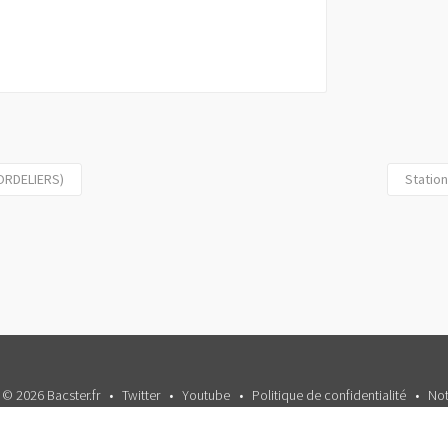
CORDELIERS)
Statio
 © 2026 Bacster.fr
Twitter
Youtube
Politique de confidentialité
Not