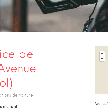
ice de
+
−
Avenue
ol)
ations de voitures
Avenue 
s du moment !