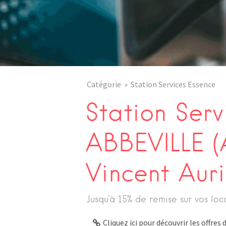
Catégorie
Station Services Essence
Station Serv
ABBEVILLE (
Vincent Auri
Jusqu'à 15% de remise sur vos loc
Cliquez ici pour découvrir les offre