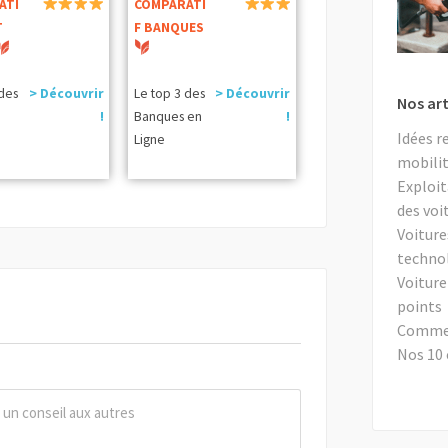
ATI
COMPARATI
T
F BANQUES
 des
> Découvrir
Le top 3 des
> Découvrir
Nos art
!
Banques en
!
Idées r
Ligne
mobilit
Exploit
des voi
Voiture
techno
Voiture
points
Comment
Nos 10 