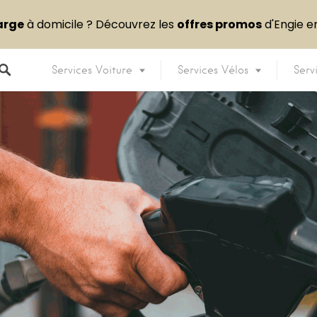
arge
à domicile ? Découvrez les
offres promos
d'Engie 
Services Voiture
Services Vélos
Serv