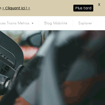
X
en
> Cliquant ici ! <
Plus tard
ices Trains Métros
Blog Mobilité
Explorer