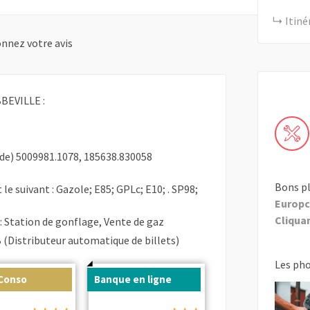
Itiné
nnez votre avis
BEVILLE :
de) 5009981.1078, 185638.830058
Bons pl
 le suivant : Gazole; E85; GPLc; E10; . SP98;
Europc
Cliquant
: Station de gonflage, Vente de gaz
(Distributeur automatique de billets)
Les ph
 Conso
Banque en ligne