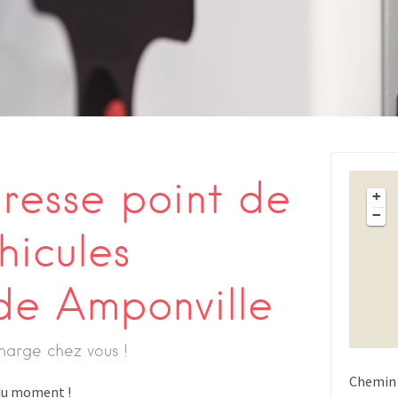
s
esse point de
+
−
hicules
 de Amponville
harge chez vous !
Chemin 
s du moment !