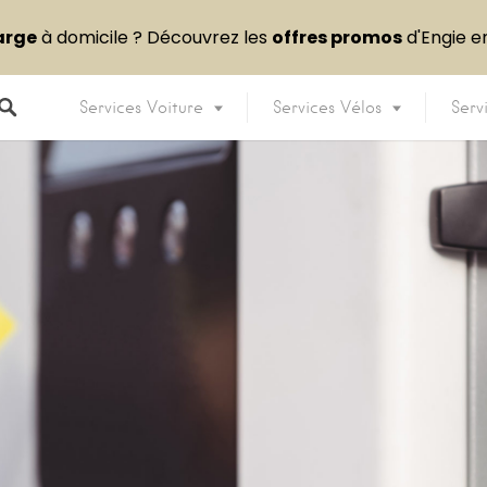
arge
à domicile ? Découvrez les
offres promos
d'Engie 
Services Voiture
Services Vélos
Serv