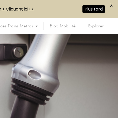
X
en
> Cliquant ici ! <
Plus tard
ices Trains Métros
Blog Mobilité
Explorer