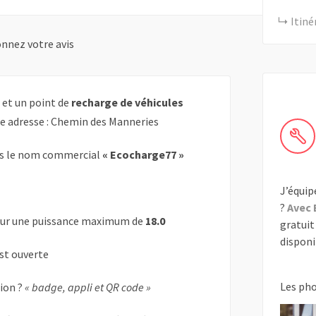
Itiné
nnez votre avis
 et un point de
recharge de véhicules
te adresse : Chemin des Manneries
s le nom commercial
« Ecocharge77 »
J’équip
?
Avec 
ur une puissance maximum de
18.0
gratuit 
disponib
est ouverte
Les ph
tion ?
« badge, appli et QR code »