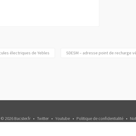
ules électriques de Yebles
SDESM – adresse point de recharge vé
 © 2026 Bacster.fr
Twitter
Youtube
Politique de confidentialité
Not