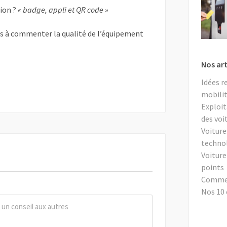
tion ?
« badge, appli et QR code »
as à commenter la qualité de l’équipement
Nos art
Idées r
mobilit
Exploit
des voi
Voiture
techno
Voiture
points
Comment
Nos 10 