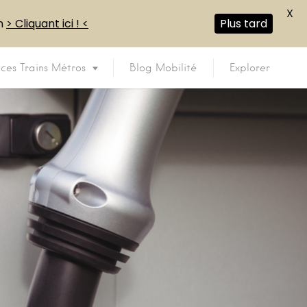
X
en
> Cliquant ici ! <
Plus tard
ices Trains Métros
Blog Mobilité
Explorer