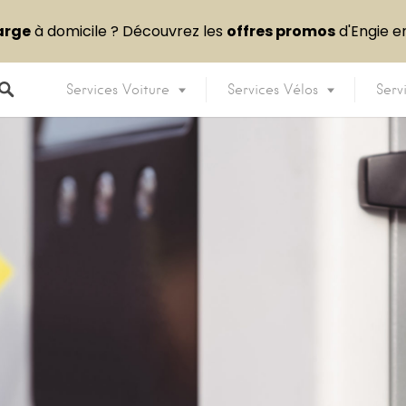
arge
à domicile ? Découvrez les
offres promos
d'Engie 
Services Voiture
Services Vélos
Serv