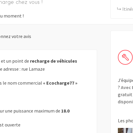
harge chez vous !
Itiné
s du moment !
nnez votre avis
 et un point de
recharge de véhicules
te adresse : rue Lamaze
J’équip
s le nom commercial
« Ecocharge77 »
?
Avec 
gratuit 
disponib
ur une puissance maximum de
18.0
Les ph
est ouverte