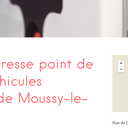
s
esse point de
+
−
hicules
 de Moussy-le-
Rue du 