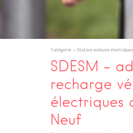
Catégorie
Station voitures électrique
SDESM – adr
recharge vé
électriques
Neuf