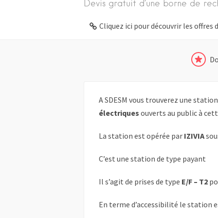
Devis gratuit d’une borne de rec
Cliquez ici pour découvrir les offre
Do
A SDESM vous trouverez une station
électriques
ouverts au public à cet
La station est opérée par
IZIVIA
sou
C’est une station de type payant
Il s’agit de prises de type
E/F – T2
po
En terme d’accessibilité le station 