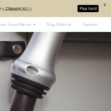
X
en
> Cliquant ici ! <
Plus tard
ices Trains Métros
Blog Mobilité
Explorer