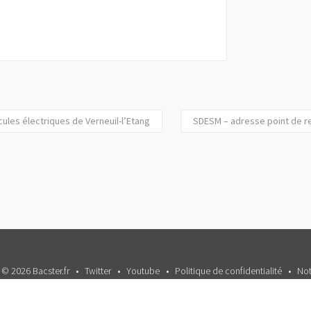
ules électriques de Verneuil-l’Etang
SDESM – adresse point de r
 © 2026 Bacster.fr
Twitter
Youtube
Politique de confidentialité
Not