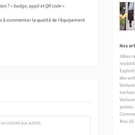
tion ?
« badge, appli et QR code »
as à commenter la qualité de l’équipement
Nos art
Idées r
mobilit
Exploit
des voi
Voiture
techno
Voiture
points
Comment
Nos 10 