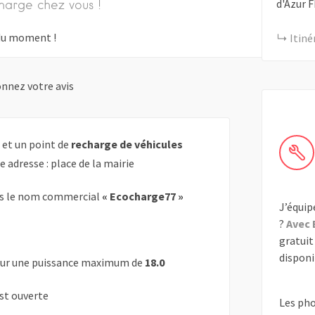
d'Azur
F
harge chez vous !
s du moment !
Itiné
nnez votre avis
 et un point de
recharge de véhicules
e adresse : place de la mairie
s le nom commercial
« Ecocharge77 »
J’équip
?
Avec 
gratuit 
disponib
ur une puissance maximum de
18.0
est ouverte
Les ph