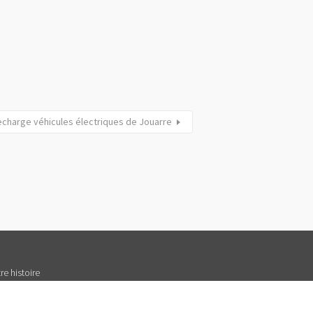
echarge véhicules électriques de Jouarre
re histoire