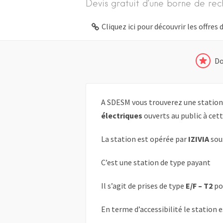
Devis gratuit d’une borne de rec
Cliquez ici pour découvrir les offre
Do
A SDESM vous trouverez une station
électriques
ouverts au public à cett
La station est opérée par
IZIVIA
sou
C’est une station de type payant
Il s’agit de prises de type
E/F – T2
po
En terme d’accessibilité le station 