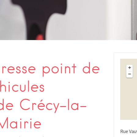
s
esse point de
+
−
hicules
 de Crécy-la-
Mairie
Rue Vau