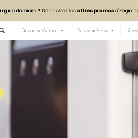
arge
à domicile ? Découvrez les
offres promos
d'Engie 
Services Voiture
Services Vélos
Serv