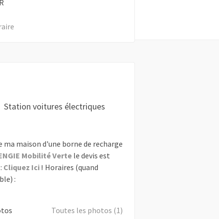
R
raire
Station voitures électriques
e ma maison d'une borne de recharge
ENGIE Mobilité Verte
le devis est
:
Cliquez Ici !
Horaires (quand
le) :
otos
Toutes les photos (1)