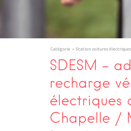
Catégorie
Station voitures électrique
SDESM – adr
recharge vé
électriques
Chapelle / 