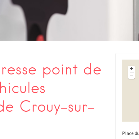
s
esse point de
+
−
hicules
 de Crouy-sur-
Place d