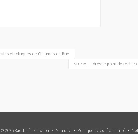
cules électriques de Chaumes-en-Brie
SDESM – adresse point de recharge
 © 2026 Bacster.fr
Twitter
Youtube
Politique de confidentialité
Not