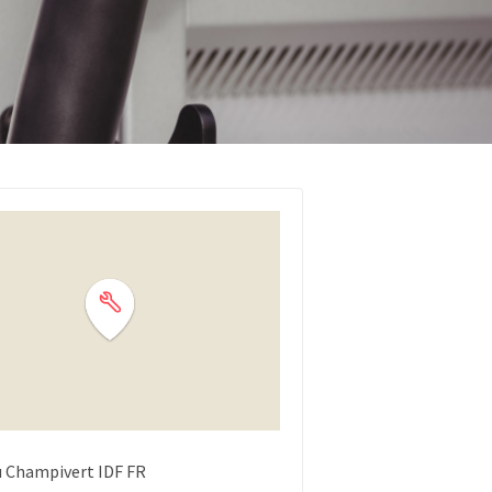
u Champivert
IDF
FR