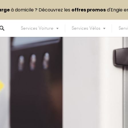
arge
à domicile ? Découvrez les
offres promos
d'Engie 
Services Voiture
Services Vélos
Serv