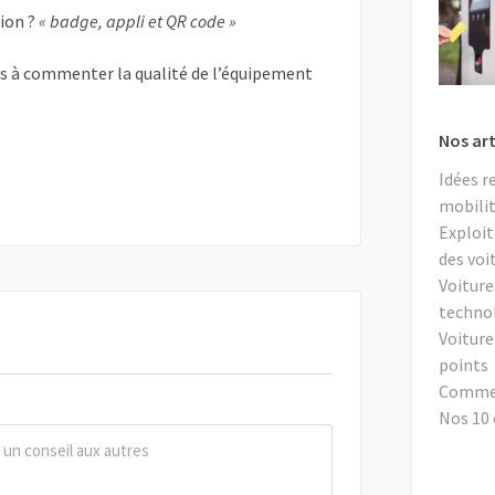
tion ?
« badge, appli et QR code »
as à commenter la qualité de l’équipement
Nos art
Idées r
mobilit
Exploit
des voi
Voiture
techno
Voiture
points
Comment
Nos 10 