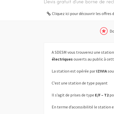
Devis gratuit d’une borne de rec
Cliquez ici pour découvrir les offre
Do
A SDESM vous trouverez une station
électriques
ouverts au public à cet
La station est opérée par
IZIVIA
sou
C’est une station de type payant
Il s’agit de prises de type
E/F – T2
po
En terme d’accessibilité le station 