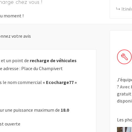
harge chez vous !
Itiné
s du moment !
nnez votre avis
 et un point de
recharge de véhicules
te adresse : Place du Champivert
J’équip
s le nom commercial
« Ecocharge77 »
?
Avec 
gratuit 
disponib
ur une puissance maximum de
18.0
Les ph
est ouverte