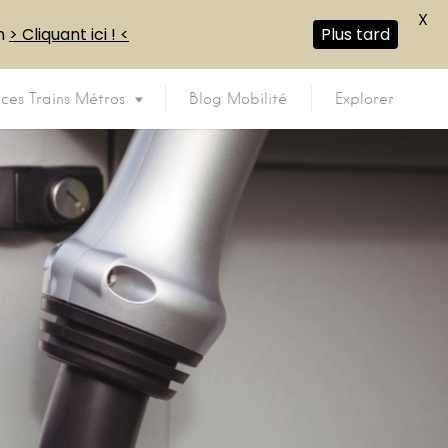
X
en
> Cliquant ici ! <
Plus tard
ices Trains Métros
Blog Mobilité
Explorer