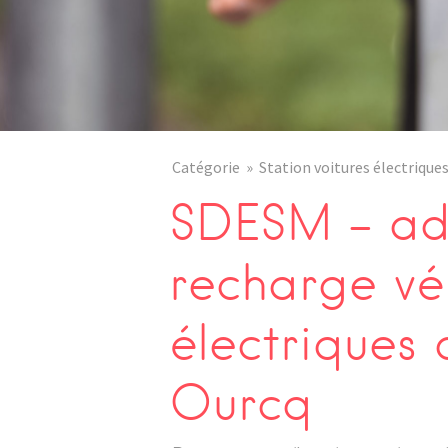
Catégorie
Station voitures électrique
SDESM – adr
recharge vé
électriques
Ourcq