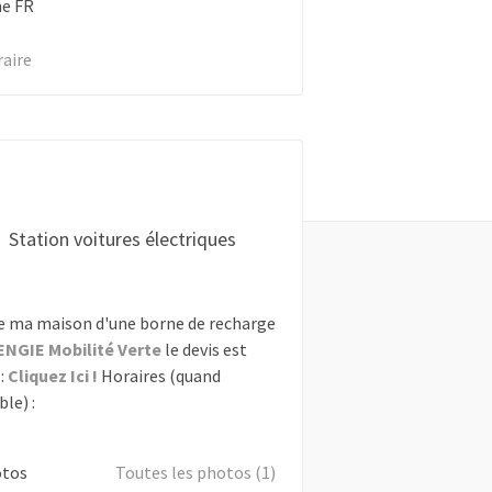
ne
FR
raire
Station voitures électriques
e ma maison d'une borne de recharge
ENGIE Mobilité Verte
le devis est
:
Cliquez Ici !
Horaires (quand
le) :
otos
Toutes les photos (1)