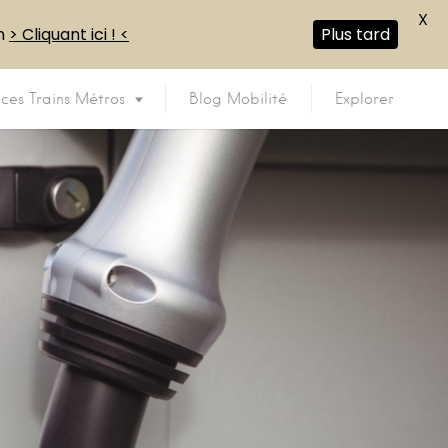
X
en
> Cliquant ici ! <
Plus tard
ices Trains Métros
Blog Mobilité
Explorer