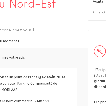
u Nord-Est
Aquitai
Itiné
harge chez vous !
s du moment !
nnez votre avis
J’équip
?
Avec 
on et un point de
recharge de véhicules
gratuit 
tte adresse : Parking Communauté de
disponib
60 MORLAAS
s le nom commercial
« MObiVE »
Les ph