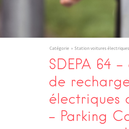
Catégorie
Station voitures électrique
SDEPA 64 – 
de recharge
électrique
– Parking 