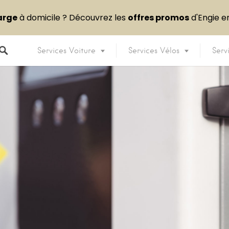
arge
à domicile ? Découvrez les
offres promos
d'Engie 
Services Voiture
Services Vélos
Serv