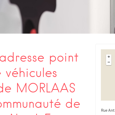
s
adresse point
+
−
 véhicules
s de MORLAAS
Communauté de
Rue Ant