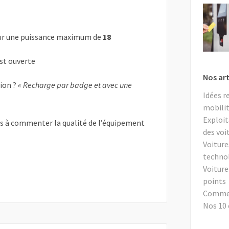
r une puissance maximum de
18
est ouverte
Nos art
tion ?
« Recharge par badge et avec une
Idées r
mobilit
Exploit
as à commenter la qualité de l’équipement
des voi
Voiture
techno
Voiture
points
Comment
Nos 10 