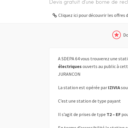
Devis gratuit d’une borne de rec
Cliquez ici pour découvrir les offre
Do
A SDEPA 64 vous trouverez une stati
électriques
ouverts au public à cet
JURANCON
La station est opérée par
IZIVIA
sou
C’est une station de type payant
Il s’agit de prises de type
T2 – EF
pou
En terme d’accessibilité le station 