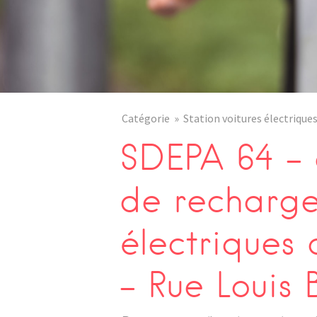
Catégorie
Station voitures électrique
SDEPA 64 – 
de recharge
électrique
– Rue Louis 