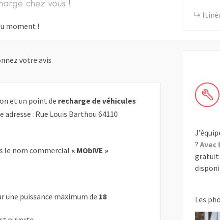
harge chez vous !
Itiné
s du moment !
nnez votre avis
on et un point de
recharge de véhicules
te adresse : Rue Louis Barthou 64110
J’équip
?
Avec 
s le nom commercial
« MObiVE »
gratuit 
disponib
r une puissance maximum de
18
Les ph
est ouverte