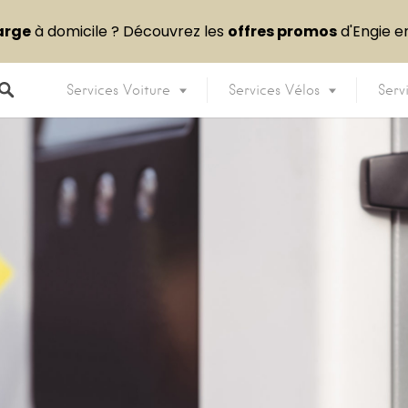
arge
à domicile ? Découvrez les
offres promos
d'Engie 
Services Voiture
Services Vélos
Serv