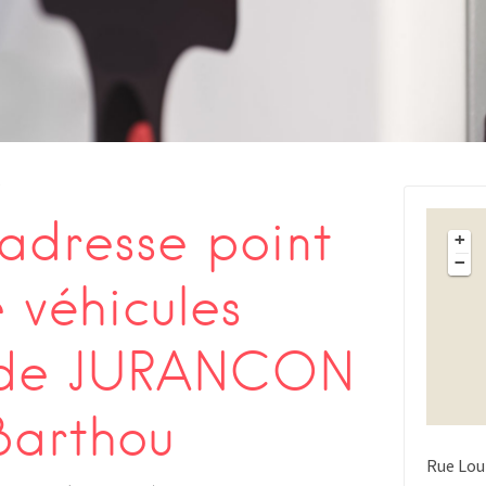
s
adresse point
+
−
 véhicules
s de JURANCON
Barthou
Rue Lou