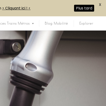
X
en
> Cliquant ici ! <
Plus tard
ices Trains Métros
Blog Mobilité
Explorer