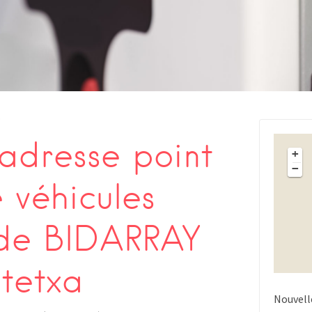
s
adresse point
+
−
 véhicules
 de BIDARRAY
ntetxa
Nouvell