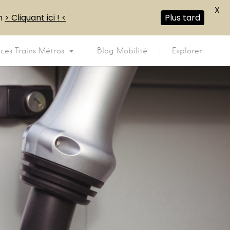
X
en
> Cliquant ici ! <
Plus tard
ices Trains Métros
Blog Mobilité
Explorer