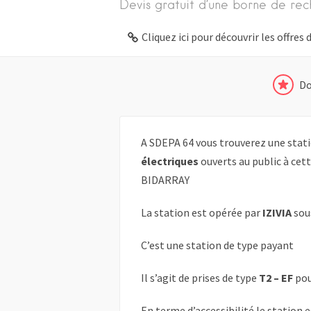
Devis gratuit d’une borne de rec
Cliquez ici pour découvrir les offre
Do
A SDEPA 64 vous trouverez une stati
électriques
ouverts au public à cet
BIDARRAY
La station est opérée par
IZIVIA
sou
C’est une station de type payant
Il s’agit de prises de type
T2 – EF
pou
En terme d’accessibilité le station 