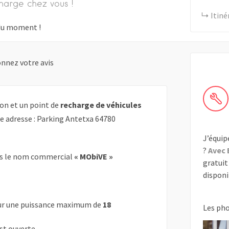
harge chez vous !
Itiné
s du moment !
nnez votre avis
on et un point de
recharge de véhicules
te adresse : Parking Antetxa 64780
J’équip
?
Avec 
s le nom commercial
« MObiVE »
gratuit 
disponib
r une puissance maximum de
18
Les ph
est ouverte