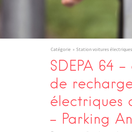
Catégorie
Station voitures électrique
SDEPA 64 – 
de recharge
électriques
– Parking A