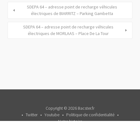
SDEPA 64 – adresse point de recharge véhicules
électriques de BIARRITZ – Parking Gambetta
SDEPA 64 – adresse point de recharge véhicules
électriques de MORLAAS – Place De La Tour
Copyright © 2026 Bacster.fr
Twitter
Youtube
Politique de confidentialité
Notre histoire