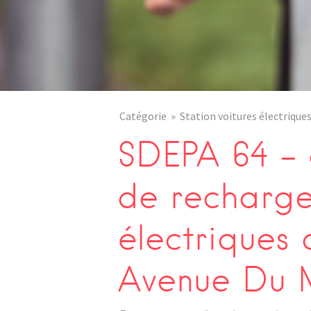
Catégorie
Station voitures électrique
SDEPA 64 – 
de recharge
électriques
Avenue Du 