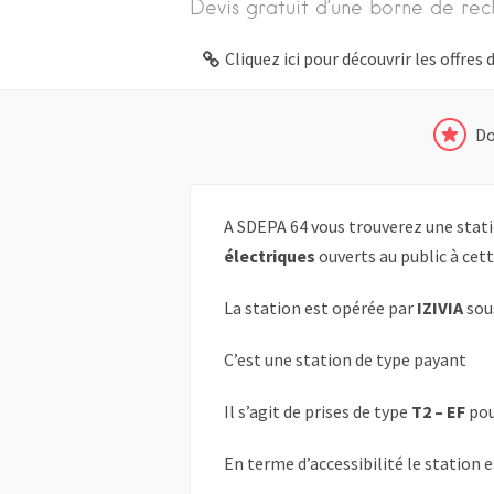
Devis gratuit d’une borne de rec
Cliquez ici pour découvrir les offre
Do
A SDEPA 64 vous trouverez une stati
électriques
ouverts au public à cet
La station est opérée par
IZIVIA
sou
C’est une station de type payant
Il s’agit de prises de type
T2 – EF
pou
En terme d’accessibilité le station 