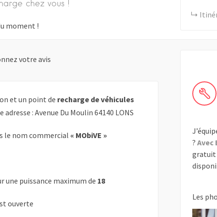
harge chez vous !
Itiné
s du moment !
nnez votre avis
on et un point de
recharge de véhicules
te adresse : Avenue Du Moulin 64140 LONS
J’équip
s le nom commercial
« MObiVE »
?
Avec 
gratuit 
disponib
r une puissance maximum de
18
Les ph
est ouverte