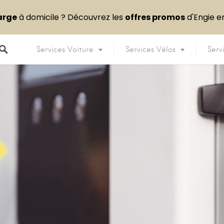
arge
à domicile ? Découvrez les
offres promos
d'Engie 
Services Voiture
Services Vélos
Serv