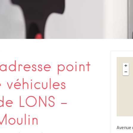
s
adresse point
+
−
 véhicules
 de LONS –
Moulin
Avenue 