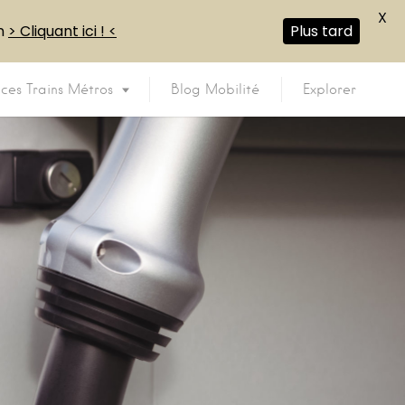
X
en
> Cliquant ici ! <
Plus tard
ices Trains Métros
Blog Mobilité
Explorer