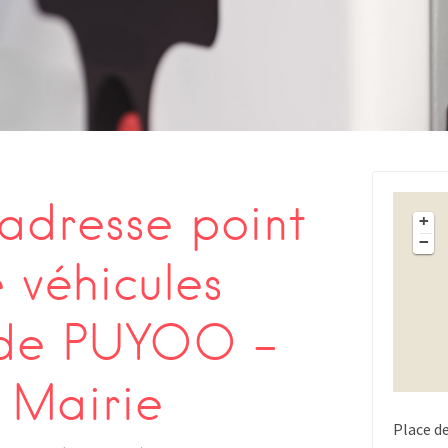
s
adresse point
+
−
 véhicules
 de PUYOO –
 Mairie
Place de