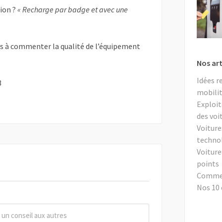
tion ?
« Recharge par badge et avec une
as à commenter la qualité de l’équipement
Nos art
Idées r
3
mobilit
Exploit
des voi
Voiture
techno
Voiture
points
Comment
Nos 10 