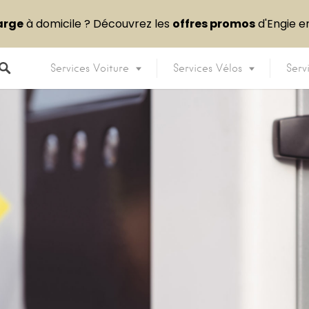
arge
à domicile ? Découvrez les
offres promos
d'Engie 
Services Voiture
Services Vélos
Serv