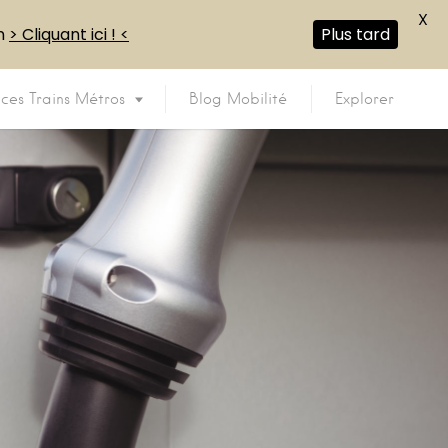
X
en
> Cliquant ici ! <
Plus tard
ices Trains Métros
Blog Mobilité
Explorer