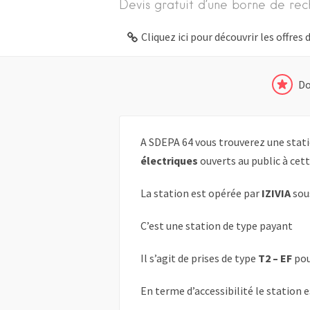
Devis gratuit d’une borne de rec
Cliquez ici pour découvrir les offre
Do
A SDEPA 64 vous trouverez une stati
électriques
ouverts au public à cet
La station est opérée par
IZIVIA
sou
C’est une station de type payant
Il s’agit de prises de type
T2 – EF
pou
En terme d’accessibilité le station 