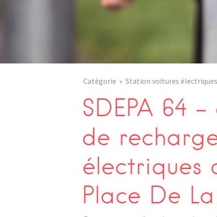
Catégorie
Station voitures électrique
SDEPA 64 – 
de recharge
électriques
Place De La