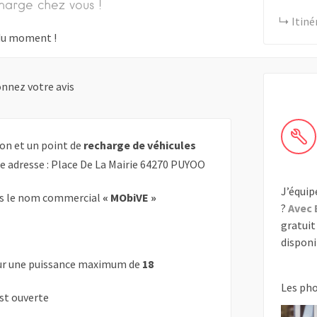
harge chez vous !
Itiné
s du moment !
nnez votre avis
on et un point de
recharge de véhicules
te adresse : Place De La Mairie 64270 PUYOO
J’équip
s le nom commercial
« MObiVE »
?
Avec 
gratuit 
disponib
r une puissance maximum de
18
Les ph
est ouverte