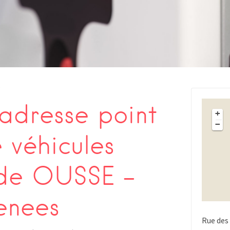
s
adresse point
+
−
 véhicules
 de OUSSE –
enees
Rue des