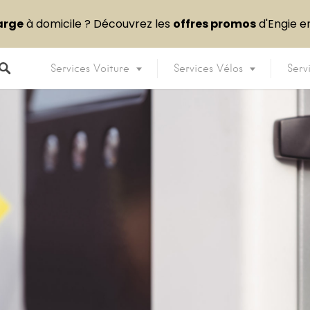
arge
à domicile ? Découvrez les
offres promos
d'Engie 
Services Voiture
Services Vélos
Serv