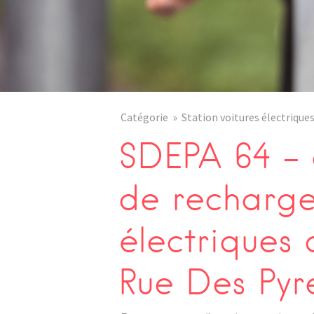
Catégorie
Station voitures électrique
SDEPA 64 – 
de recharge
électriques
Rue Des Pyr