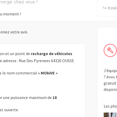
harge chez vous !
Itiné
s du moment !
nnez votre avis
on et un point de
recharge de véhicules
te adresse : Rue Des Pyrenees 64320 OUSSE
J’équip
s le nom commercial
« MObiVE »
?
Avec 
gratuit 
disponib
r une puissance maximum de
18
Les ph
est ouverte