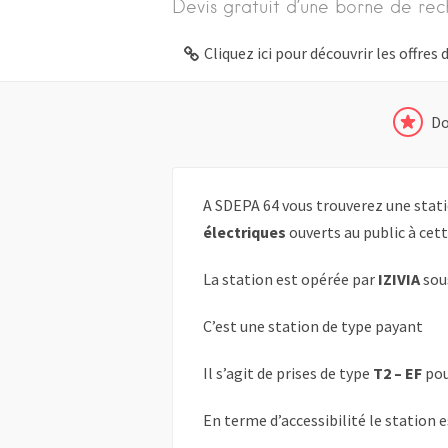
Devis gratuit d’une borne de rec
Cliquez ici pour découvrir les offre
Do
A SDEPA 64 vous trouverez une stati
électriques
ouverts au public à cet
La station est opérée par
IZIVIA
sou
C’est une station de type payant
Il s’agit de prises de type
T2 – EF
pou
En terme d’accessibilité le station 