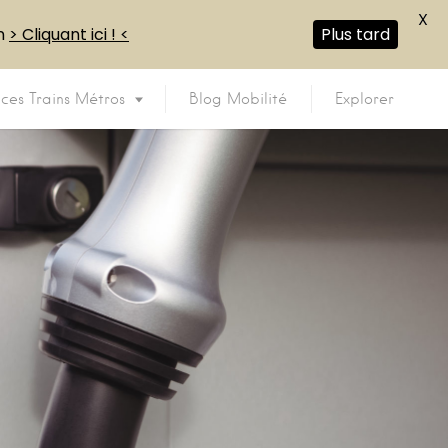
X
en
> Cliquant ici ! <
Plus tard
ices Trains Métros
Blog Mobilité
Explorer