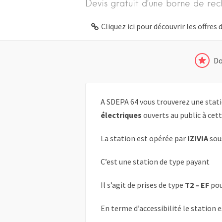
Devis gratuit d’une borne de rec
Cliquez ici pour découvrir les offre
Do
A SDEPA 64 vous trouverez une stati
électriques
ouverts au public à cet
La station est opérée par
IZIVIA
sou
C’est une station de type payant
Il s’agit de prises de type
T2 – EF
pou
En terme d’accessibilité le station 