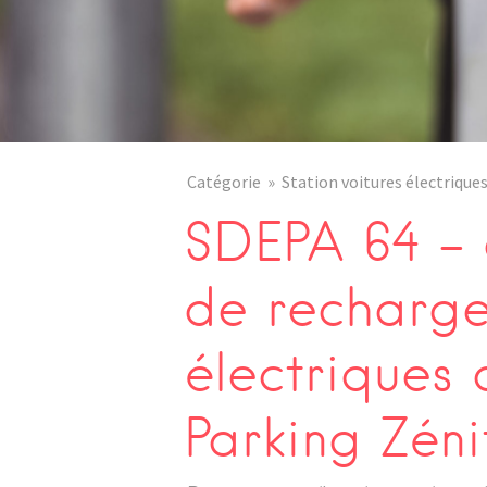
Catégorie
Station voitures électrique
SDEPA 64 – 
de recharge
électriques
Parking Zéni