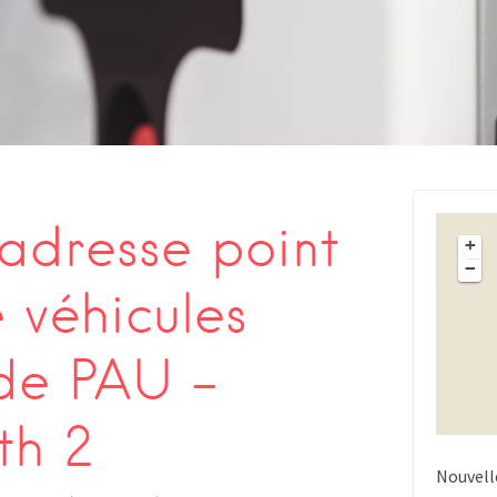
s
adresse point
+
−
 véhicules
 de PAU –
th 2
Nouvell