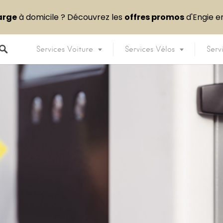
arge
à domicile ? Découvrez les
offres promos
d'Engie 
Services Voiture
Services Vélos
Serv