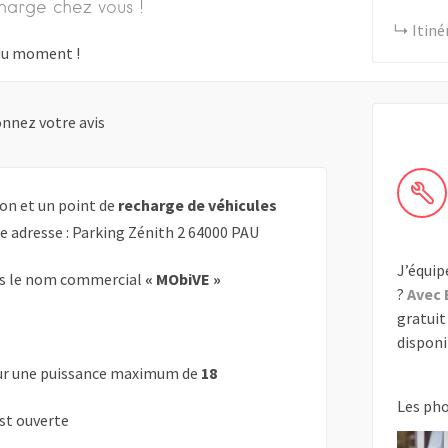
harge chez vous !
Itiné
s du moment !
nnez votre avis
on et un point de
recharge de véhicules
te adresse : Parking Zénith 2 64000 PAU
J’équip
s le nom commercial
« MObiVE »
?
Avec 
gratuit 
disponib
r une puissance maximum de
18
Les ph
est ouverte