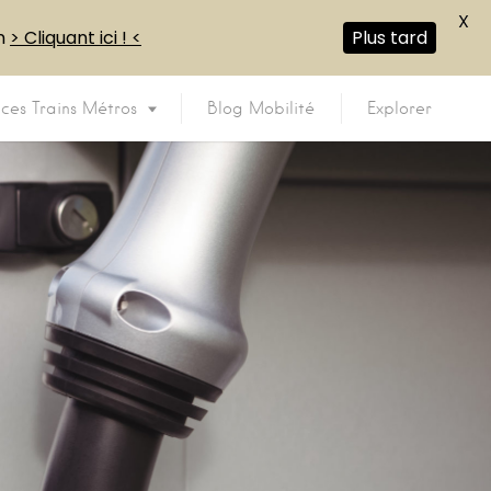
X
en
> Cliquant ici ! <
Plus tard
ices Trains Métros
Blog Mobilité
Explorer