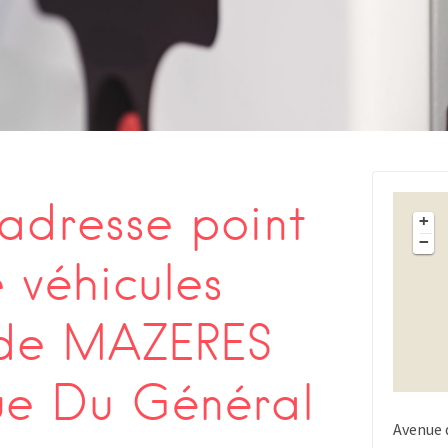
s
adresse point
+
−
 véhicules
 de MAZERES
ue Du Général
Avenue 