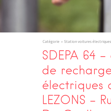
Catégorie
Station voitures électrique
SDEPA 64 – 
de recharge
électriques
LEZONS – R