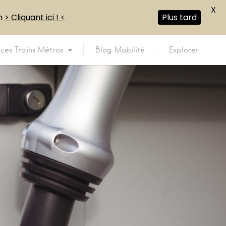
X
en
> Cliquant ici ! <
Plus tard
ices Trains Métros
Blog Mobilité
Explorer