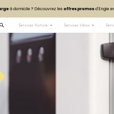
arge
à domicile ? Découvrez les
offres promos
d'Engie 
Services Voiture
Services Vélos
Serv