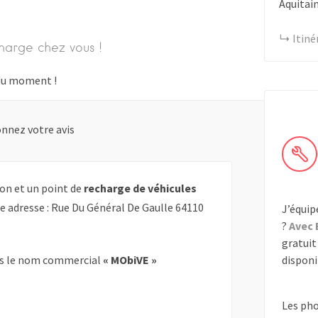
Aquitai
Itiné
harge chez vous !
s du moment !
nnez votre avis
on et un point de
recharge de véhicules
te adresse : Rue Du Général De Gaulle 64110
J’équip
?
Avec 
gratuit 
disponib
s le nom commercial
« MObiVE »
Les ph