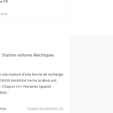
ne
FR
raire
Station voitures électriques
e ma maison d'une borne de recharge
ENGIE Mobilité Verte
le devis est
:
Cliquez Ici !
Horaires (quand
le) :
otos
Toutes les photos (1)