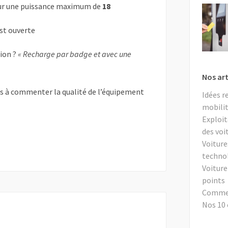
r une puissance maximum de
18
est ouverte
tion ?
« Recharge par badge et avec une
Nos art
as à commenter la qualité de l’équipement
Idées r
mobilit
Exploit
des voi
Voiture
techno
Voiture
points
Comment
Nos 10 