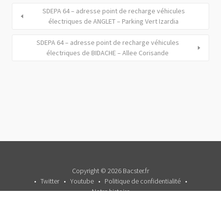
SDEPA 64 – adresse point de recharge véhicules
électriques de ANGLET – Parking Vert Izardia
SDEPA 64 – adresse point de recharge véhicules
électriques de BIDACHE – Allee Corisande
Copyright © 2026 Bacster.fr
Twitter
Youtube
Politique de confidentialité
Notre histoire