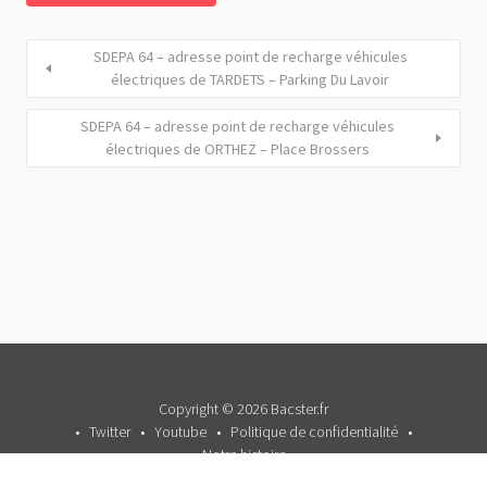
SDEPA 64 – adresse point de recharge véhicules
électriques de TARDETS – Parking Du Lavoir
SDEPA 64 – adresse point de recharge véhicules
électriques de ORTHEZ – Place Brossers
Copyright © 2026 Bacster.fr
Twitter
Youtube
Politique de confidentialité
Notre histoire