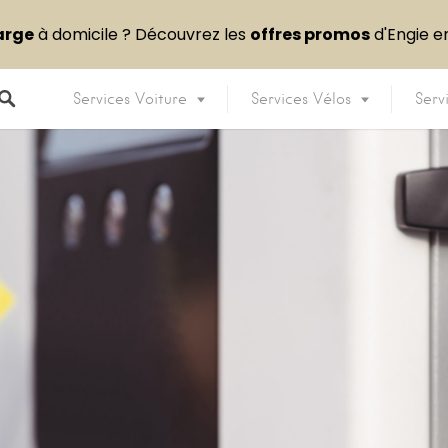
arge
à domicile ? Découvrez les
offres promos
d'Engie 
Services Voiture
Services Vélos
Serv