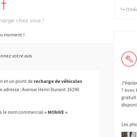
t
Itiné
harge chez vous !
s du moment !
nnez votre avis
n et un point de
recharge de véhicules
J’équip
te adresse : Avenue Henri Dunant 16190
?
Avec 
gratuit 
disponib
s le nom commercial
« MObiVE »
Les ph