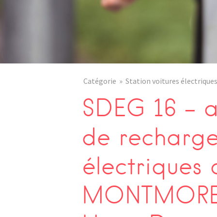
Catégorie
Station voitures électrique
SDEG 16 – a
de recharge
électriques 
MONTMOREA