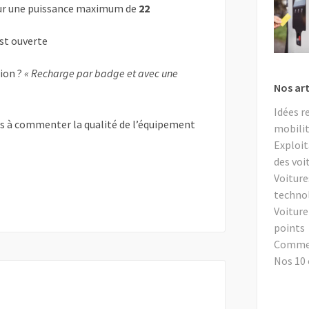
r une puissance maximum de
22
est ouverte
tion ?
« Recharge par badge et avec une
Nos art
Idées r
as à commenter la qualité de l’équipement
mobilit
Exploit
des voi
Voiture
techno
Voiture
points
Comment
Nos 10 