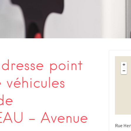
s
dresse point
+
−
 véhicules
de
U – Avenue
Rue Hen