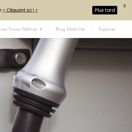
X
en
> Cliquant ici ! <
Plus tard
ices Trains Métros
Blog Mobilité
Explorer