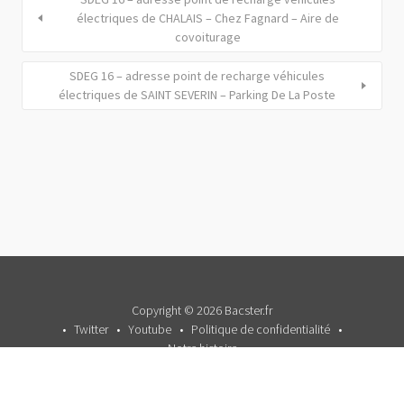
électriques de CHALAIS – Chez Fagnard – Aire de
covoiturage
SDEG 16 – adresse point de recharge véhicules
électriques de SAINT SEVERIN – Parking De La Poste
Copyright © 2026 Bacster.fr
Twitter
Youtube
Politique de confidentialité
Notre histoire