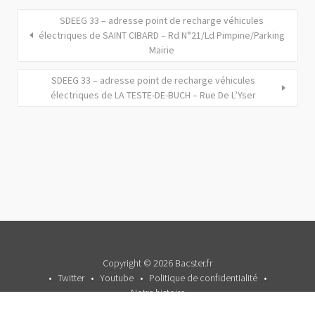
SDEEG 33 – adresse point de recharge véhicules
électriques de SAINT CIBARD – Rd N°21/Ld Pimpine/Parking
Mairie
SDEEG 33 – adresse point de recharge véhicules
électriques de LA TESTE-DE-BUCH – Rue De L’Yser
Copyright © 2026 Bacster.fr
Twitter
Youtube
Politique de confidentialité
Notre histoire