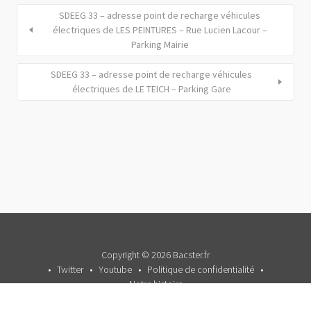
SDEEG 33 – adresse point de recharge véhicules
électriques de LES PEINTURES – Rue Lucien Lacour –
Parking Mairie
SDEEG 33 – adresse point de recharge véhicules
électriques de LE TEICH – Parking Gare
Copyright © 2026 Bacster.fr
Twitter
Youtube
Politique de confidentialité
Notre histoire