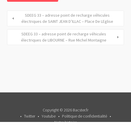
SDEEG 33 – adresse point de recharge véhicules
électriques de SAINT JEAN D’ILLAC – Place De LEglise
SDEEG 33 – adresse point de recharge véhicules
électriques de LIBOURNE – Rue Michel Montaigne
Copyright © 2026 Bacster.fr
Twitter
Youtube
Politique de confidentialité
Notre histoire