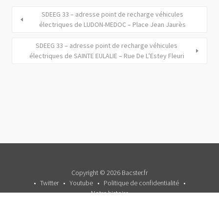
SDEEG 33 – adresse point de recharge véhicules
électriques de LUDON-MEDOC – Place Jean Jaurès
SDEEG 33 – adresse point de recharge véhicules
électriques de SAINTE EULALIE – Rue De L’Estey Fleuri
Copyright © 2026 Bacster.fr
Twitter
Youtube
Politique de confidentialité
Notre histoire