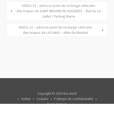
SDEEG 33 – adresse point de recharge véhicules
électriques de SAINT MEDARD DE GUIZIERES – Rue Du 14
Juillet / Parking Mairie
SDEEG 33 – adresse point de recharge véhicules
électriques de LACANAU – Allée Du Matelot
Copyright © 2026 Bacster.fr
Twitter
Youtube
Politique de confidentialité
Notre histoire