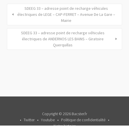
SDEEG 33 – adresse point de recharge véhicules
électriques de LEGE – CAP-FERRET – Avenue De La Gare –
Mairie
SDEEG 33 – adresse point de recharge véhicules
électriques de ANDERNOS LES BAINS – Giratoire
Querquillas
Copyright © 2026 Bacster.fr
Twitter
Youtube
Politique de confidentialité
Notre histoire