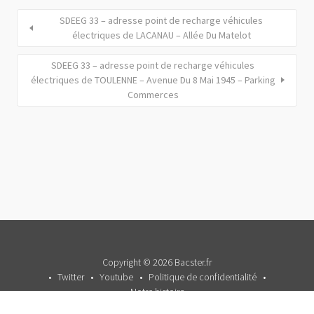
SDEEG 33 – adresse point de recharge véhicules
électriques de LACANAU – Allée Du Matelot
SDEEG 33 – adresse point de recharge véhicules
électriques de TOULENNE – Avenue Du 8 Mai 1945 – Parking
Commerces
Copyright © 2026 Bacster.fr
Twitter
Youtube
Politique de confidentialité
Notre histoire