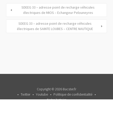
SDEEG 33 – adresse point de recharge véhicules
électriques de MIOS – Echangeur Pelouneyres
SDEEG 33 – adresse point de recharge véhicules
électriques de SAINTE LOUBES – CENTRE NAUTIQUE
Copyright © 2026 Bacster.fr
Twitter
Youtube
Politique de confidentialité
Notre histoire