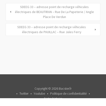
SDEEG 33 – adresse point de recharge véhicules
électriques de BEAUTIRAN – Rue De La Papeterie / Angle
Place De Verdun
SDEEG 33 – adresse point de recharge véhicules
électriques de PAUILLAC – Rue Jules Ferry
Copyright © 2026 Bacster.fr
Twitter
Youtube
Politique de confidentialité
Notre histoire