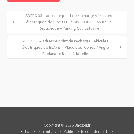
SDEEG 33 – adresse point de recharge véhicules
électriques de BRAUD ET SAINT LOUIS – Av De La
Republique – Parking Cdc Estuaire
SDEEG 33 – adresse point de recharge véhicules
électriques de BLAYE – Place Des Cones / Angle
Esplanade De La Citadelle
Copyright © 2026 Bacster.fr
Twitter
Youtube
Politique de confidentialité