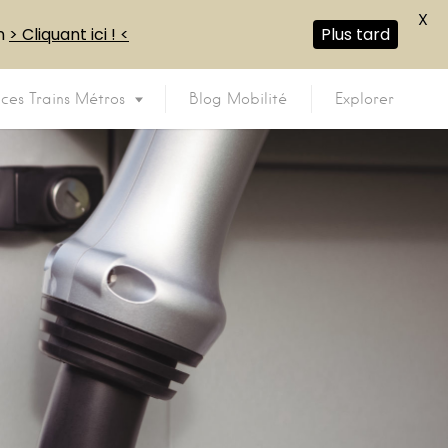
X
en
> Cliquant ici ! <
Plus tard
ices Trains Métros
Blog Mobilité
Explorer