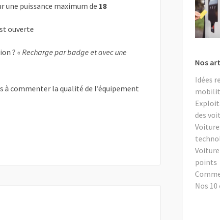
r une puissance maximum de
18
est ouverte
tion ?
« Recharge par badge et avec une
Nos art
Idées r
as à commenter la qualité de l’équipement
mobilit
Exploit
des voi
Voiture
techno
Voiture
points
Comment
Nos 10 