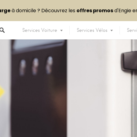
arge
à domicile ? Découvrez les
offres promos
d'Engie 
Services Voiture
Services Vélos
Serv