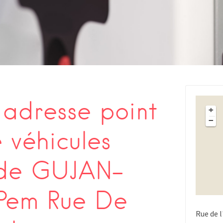
s
adresse point
+
−
 véhicules
 de GUJAN-
Pem Rue De
Rue de l