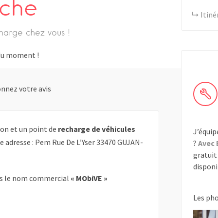
uche
Itiné
harge chez vous !
s du moment !
nnez votre avis
on et un point de
recharge de véhicules
J’équip
te adresse : Pem Rue De L’Yser 33470 GUJAN-
?
Avec 
gratuit 
disponib
s le nom commercial
« MObiVE »
Les ph