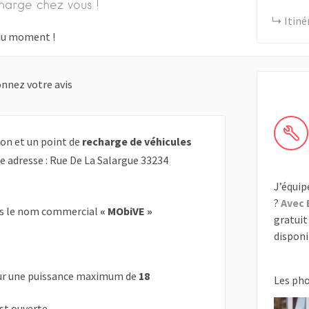
harge chez vous !
Itiné
s du moment !
nnez votre avis
on et un point de
recharge de véhicules
te adresse : Rue De La Salargue 33234
J’équip
?
Avec 
s le nom commercial
« MObiVE »
gratuit 
disponib
r une puissance maximum de
18
Les ph
est ouverte