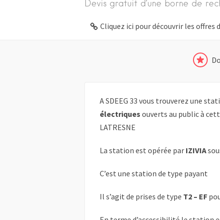
Devis gratuit d’une borne de rec
Cliquez ici pour découvrir les offre
Do
A SDEEG 33 vous trouverez une stati
électriques
ouverts au public à cet
LATRESNE
La station est opérée par
IZIVIA
sou
C’est une station de type payant
Il s’agit de prises de type
T2 – EF
pou
En terme d’accessibilité le station 