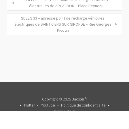
électriques de ARCACHON – Place Peyneau
SDEEG 33 – adresse point de recharge véhicules
électriques de SAINT CIERS SUR GIRONDE – Rue Georges
Picotin
Copyright © 2026 Bacster.fr
Twitter
Youtube
Politique de confidentialité
Notre histoire