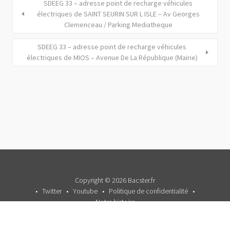
SDEEG 33 – adresse point de recharge véhicules
électriques de SAINT SEURIN SUR L ISLE – Av Georges
Clemenceau / Parking Mediatheque
SDEEG 33 – adresse point de recharge véhicules
électriques de MIOS – Avenue De La République (Mairie)
Copyright © 2026 Bacster.fr
Twitter
Youtube
Politique de confidentialité
Notre histoire