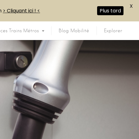
X
en
> Cliquant ici ! <
Plus tard
ices Trains Métros
Blog Mobilité
Explorer