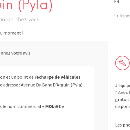
n (Pyla)
FR
Itiné
harge chez vous !
s du moment !
nnez votre avis
on et un point de
recharge de véhicules
te adresse : Avenue Du Banc D’Arguin (Pyla)
J’équip
?
Avec 
gratuit 
disponib
s le nom commercial
« MObiVE »
Les ph