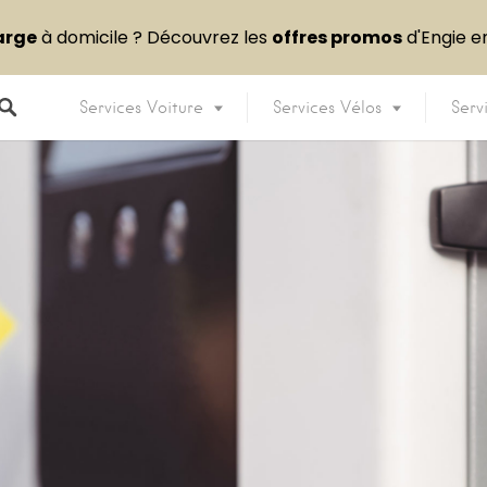
arge
à domicile ? Découvrez les
offres promos
d'Engie 
Services Voiture
Services Vélos
Serv