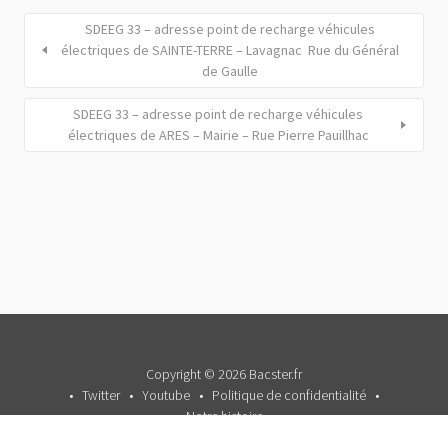
SDEEG 33 – adresse point de recharge véhicules
électriques de SAINTE-TERRE – Lavagnac  Rue du Général
de Gaulle
SDEEG 33 – adresse point de recharge véhicules
électriques de ARES – Mairie – Rue Pierre Pauillhac
Copyright © 2026 Bacster.fr
Twitter
Youtube
Politique de confidentialité
Notre histoire