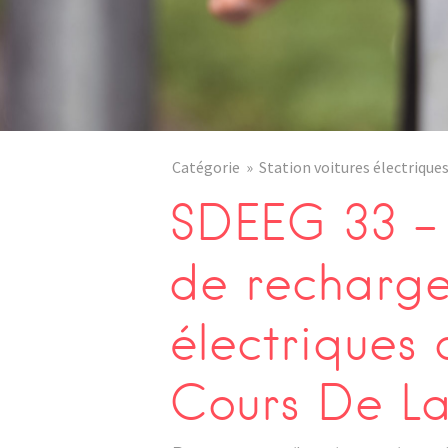
Catégorie
Station voitures électrique
SDEEG 33 – 
de recharge
électriques
Cours De La