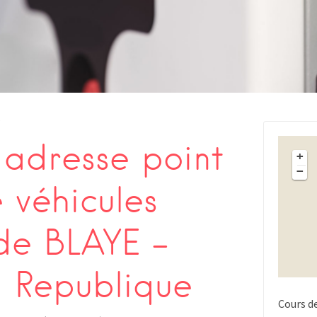
s
adresse point
+
−
 véhicules
 de BLAYE –
 Republique
Cours d