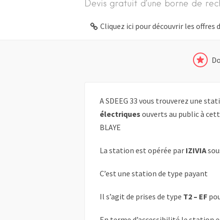
Devis gratuit d’une borne de rec
Cliquez ici pour découvrir les offre
Do
A SDEEG 33 vous trouverez une stati
électriques
ouverts au public à cet
BLAYE
La station est opérée par
IZIVIA
sou
C’est une station de type payant
Il s’agit de prises de type
T2 – EF
pou
En terme d’accessibilité le station 