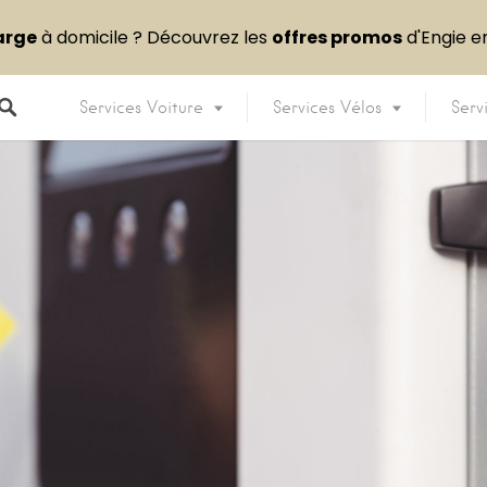
arge
à domicile ? Découvrez les
offres promos
d'Engie 
Services Voiture
Services Vélos
Serv