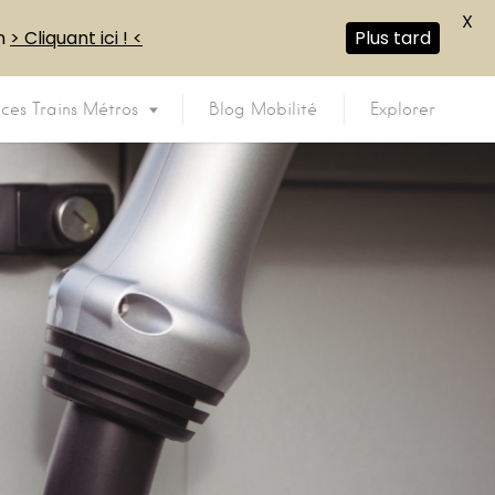
X
en
> Cliquant ici ! <
Plus tard
ices Trains Métros
Blog Mobilité
Explorer