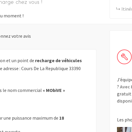
harge chez vous !
Itiné
s du moment !
nnez votre avis
on et un point de
recharge de véhicules
te adresse : Cours De La Republique 33390
J’équip
?
Avec 
s le nom commercial
« MObiVE »
gratuit 
disponib
r une puissance maximum de
18
Les ph
est ouverte