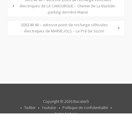
électriques de LA CANOURGUE – Chemin De La Bastide-
parking derrière Mairie
SDEE48 48 – adresse point de recharge véhicules
électriques de MARVEJOLS – Le Pré De Suzon
Copyright © 2026 Bacster.fr
Twitter
Youtube
Politique de confidentialité
Notre histoire