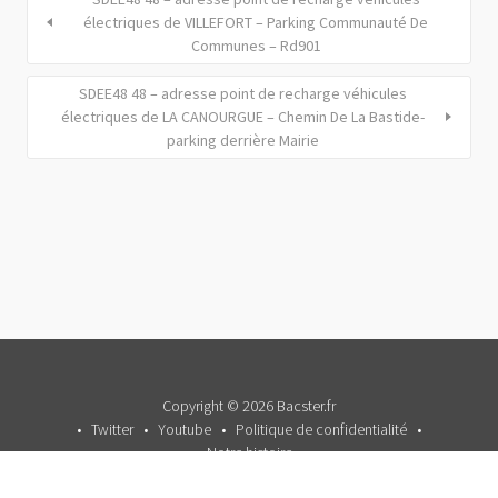
électriques de VILLEFORT – Parking Communauté De
Communes – Rd901
SDEE48 48 – adresse point de recharge véhicules
électriques de LA CANOURGUE – Chemin De La Bastide-
parking derrière Mairie
Copyright © 2026 Bacster.fr
Twitter
Youtube
Politique de confidentialité
Notre histoire