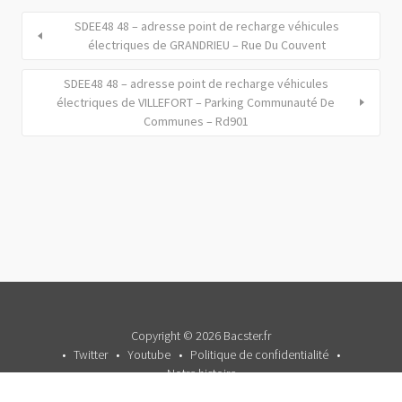
SDEE48 48 – adresse point de recharge véhicules
électriques de GRANDRIEU – Rue Du Couvent
SDEE48 48 – adresse point de recharge véhicules
électriques de VILLEFORT – Parking Communauté De
Communes – Rd901
Copyright © 2026 Bacster.fr
Twitter
Youtube
Politique de confidentialité
Notre histoire