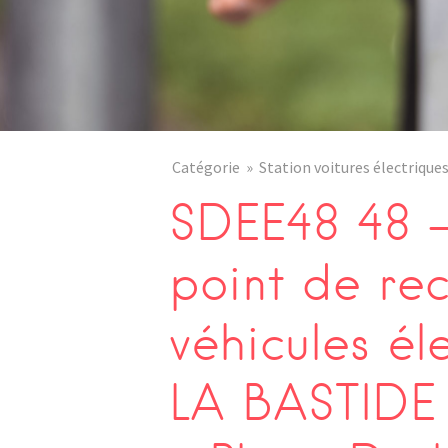
Catégorie
Station voitures électrique
SDEE48 48 –
point de re
véhicules él
LA BASTIDE