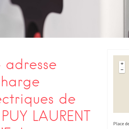
s
 adresse
+
−
charge
ectriques de
 PUY LAURENT
Place de