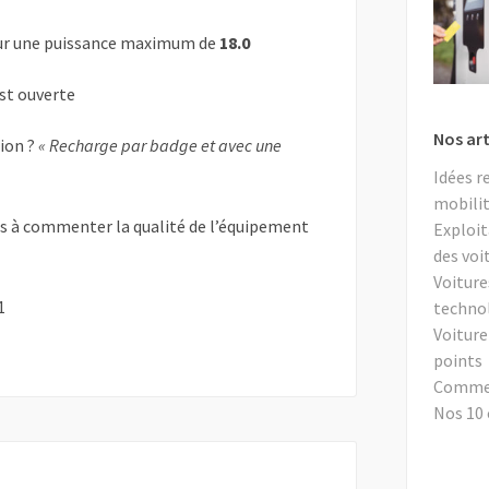
r une puissance maximum de
18.0
est ouverte
Nos art
tion ?
« Recharge par badge et avec une
Idées r
mobilit
as à commenter la qualité de l’équipement
Exploit
des voi
Voiture
1
techno
Voiture
points
Comment
Nos 10 