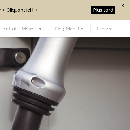
X
en
> Cliquant ici ! <
Plus tard
ices Trains Métros
Blog Mobilité
Explorer