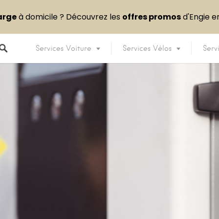
arge
à domicile ? Découvrez les
offres promos
d'Engie 
Services Voiture
Services Vélos
Serv