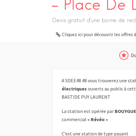
– Place De L
Devis gratuit d’une borne de rec
Cliquez ici pour découvrir les offre
Do
A SDEE48 48 vous trouverez une stat
électriques
ouverts au public à cett
BASTIDE PUY LAURENT
La station est opérée par
BOUYGUES
commercial
« Révéo »
C’est une station de type payant