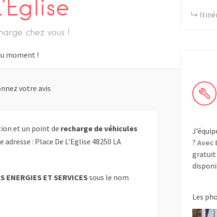
’Eglise
Itiné
harge chez vous !
s du moment !
nnez votre avis
ion et un point de
recharge de véhicules
J’équip
e adresse : Place De L’Eglise 48250 LA
?
Avec 
gratuit 
disponib
 ENERGIES ET SERVICES
sous le nom
Les ph