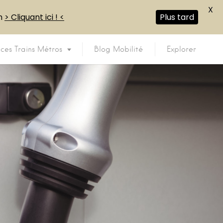
X
en
> Cliquant ici ! <
Plus tard
ices Trains Métros
Blog Mobilité
Explorer