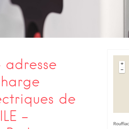
s
 adresse
+
−
charge
ectriques de
LE –
Rouffiac