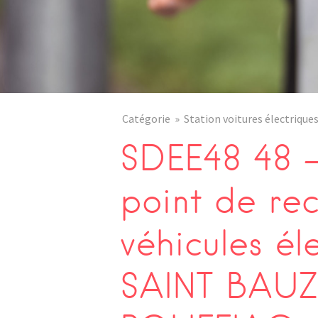
Catégorie
Station voitures électrique
SDEE48 48 –
point de re
véhicules él
SAINT BAUZI