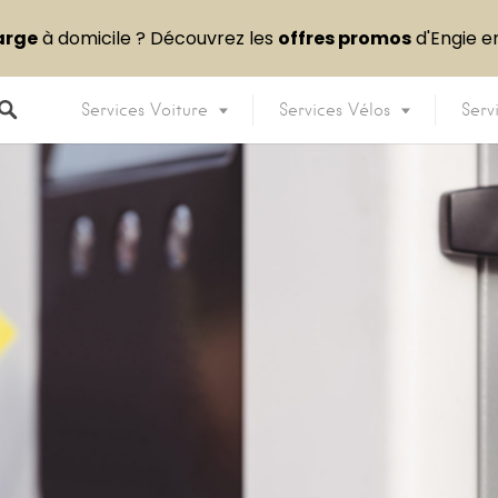
arge
à domicile ? Découvrez les
offres promos
d'Engie 
Services Voiture
Services Vélos
Serv