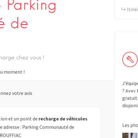
 Parking
Itiné
é de
harge chez vous !
s du moment !
J’équip
?
Avec 
nnez votre avis
gratuit 
disponib
ion et un point de
recharge de véhicules
Les ph
tte adresse : Parking Communauté de
 ROUFFIAC