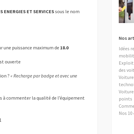
 ENERGIES ET SERVICES
sous le nom
Nos art
r une puissance maximum de
18.0
Idées r
mobilit
est ouverte
Exploit
des voi
tion ?
« Recharge par badge et avec une
Voiture
techno
Voiture
as à commenter la qualité de l’équipement
points
Comment
Nos 10 
1