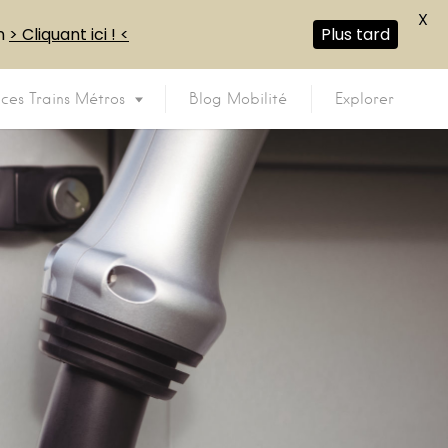
X
en
> Cliquant ici ! <
Plus tard
ices Trains Métros
Blog Mobilité
Explorer