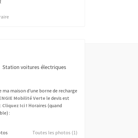
R
raire
Station voitures électriques
e ma maison d'une borne de recharge
ENGIE Mobilité Verte
le devis est
:
Cliquez Ici !
Horaires (quand
le) :
otos
Toutes les photos (1)