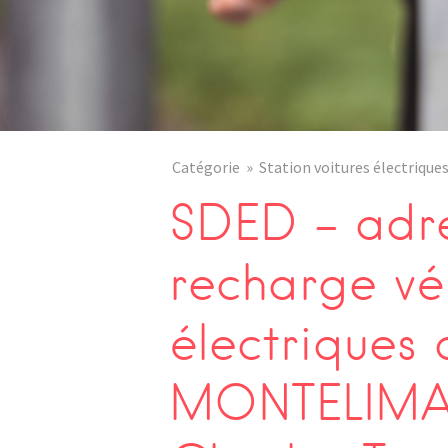
Catégorie
Station voitures électrique
SDED – adre
recharge vé
électriques 
MONTELIMAR