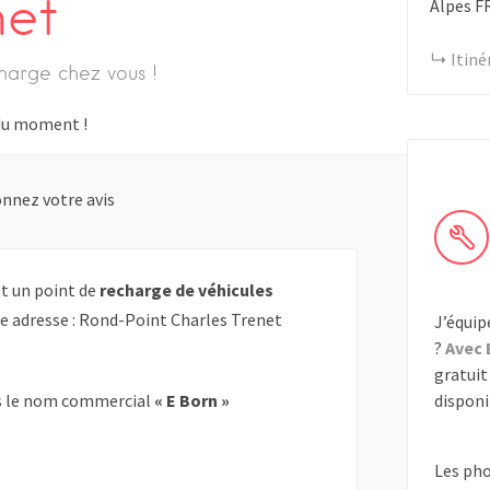
net
Alpes
F
Itiné
harge chez vous !
s du moment !
nnez votre avis
t un point de
recharge de véhicules
te adresse : Rond-Point Charles Trenet
J’équip
?
Avec 
gratuit 
disponib
 le nom commercial
« E Born »
Les ph