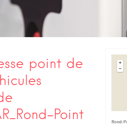
s
sse point de
+
−
hicules
de
_Rond-Point
Rond-Po