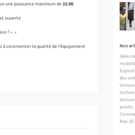
ur une puissance maximum de
22.00
est ouverte
tion ?
« »
Nos art
as à commenter la qualité de l’équipement
Idées r
mobilit
Exploit
des voi
Voiture
techno
Voiture
points
Comment
Nos 10 