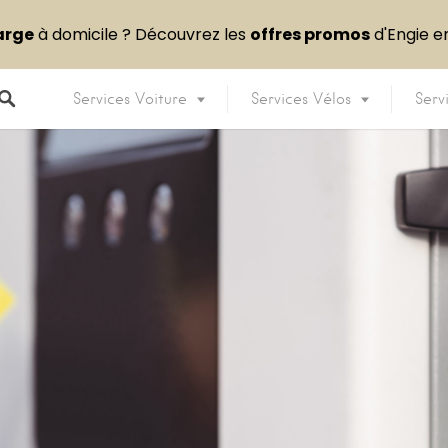
arge
à domicile ? Découvrez les
offres promos
d'Engie 
Services Voiture
Services Vélos
Serv