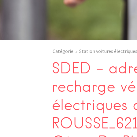
Catégorie
Station voitures électrique
SDED – adre
recharge vé
électriques
ROUSSE_621