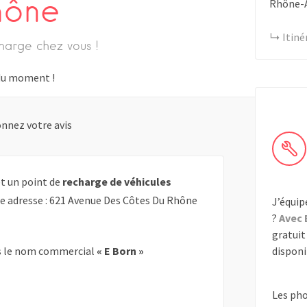
hône
Rhône-
Itiné
harge chez vous !
s du moment !
nnez votre avis
t un point de
recharge de véhicules
te adresse : 621 Avenue Des Côtes Du Rhône
J’équip
?
Avec 
gratuit 
disponib
 le nom commercial
« E Born »
Les ph