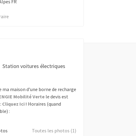
Alpes
FR
raire
Station voitures électriques
e ma maison d'une borne de recharge
ENGIE Mobilité Verte
le devis est
:
Cliquez Ici !
Horaires (quand
le) :
otos
Toutes les photos (1)