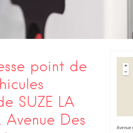
s
sse point de
+
−
hicules
 de SUZE LA
 Avenue Des
Avenue 