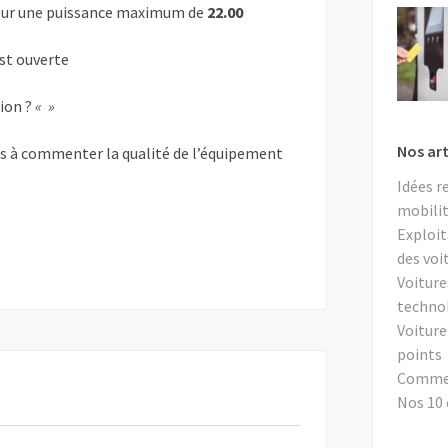
ur une puissance maximum de
22.00
est ouverte
tion ?
« »
Nos art
as à commenter la qualité de l’équipement
Idées r
mobilit
Exploit
des voi
Voiture
techno
Voiture
points
Comment
Nos 10 