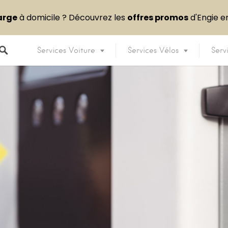
arge
à domicile ? Découvrez les
offres promos
d'Engie 
Services Voiture
Services Vélos
Serv