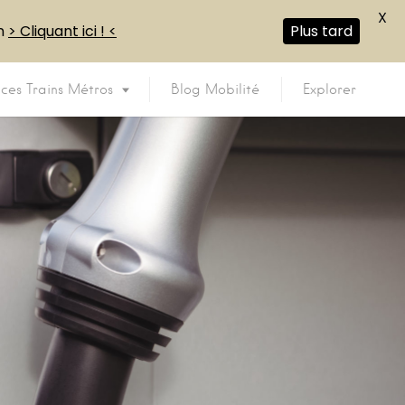
X
en
> Cliquant ici ! <
Plus tard
ices Trains Métros
Blog Mobilité
Explorer