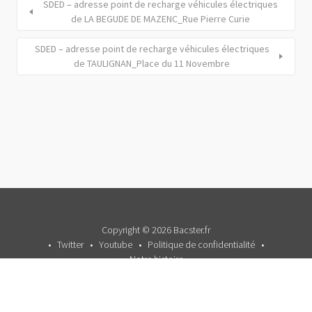
SDED – adresse point de recharge véhicules électriques
de LA BEGUDE DE MAZENC_Rue Pierre Curie
SDED – adresse point de recharge véhicules électriques
de TAULIGNAN_Place du 11 Novembre
Copyright © 2026 Bacster.fr
Twitter
Youtube
Politique de confidentialité
Notre histoire