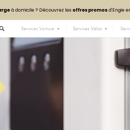
arge
à domicile ? Découvrez les
offres promos
d'Engie 
Services Voiture
Services Vélos
Serv