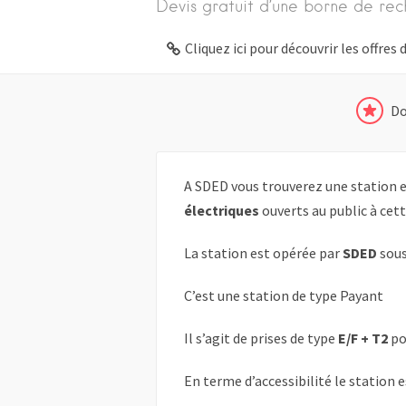
Devis gratuit d’une borne de rec
Cliquez ici pour découvrir les offre
Do
A SDED vous trouverez une station e
électriques
ouverts au public à cet
La station est opérée par
SDED
sous
C’est une station de type Payant
Il s’agit de prises de type
E/F + T2
po
En terme d’accessibilité le station 