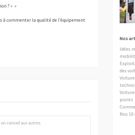
tion ?
« »
as à commenter la qualité de l’équipement
Nos art
Idées r
mobilit
Exploit
des voi
Voiture
techno
Voiture
points
Comment
Nos 10 