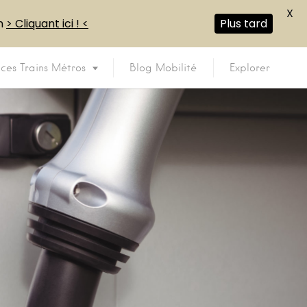
X
en
> Cliquant ici ! <
Plus tard
ices Trains Métros
Blog Mobilité
Explorer