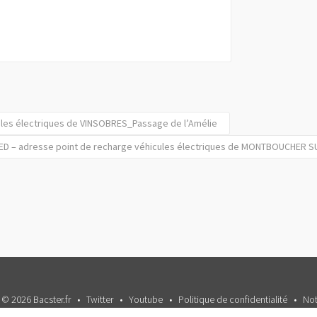
ules électriques de VINSOBRES_Passage de l’Amélie
ED – adresse point de recharge véhicules électriques de MONTBOUCHER SU
 © 2026 Bacster.fr
Twitter
Youtube
Politique de confidentialité
Not