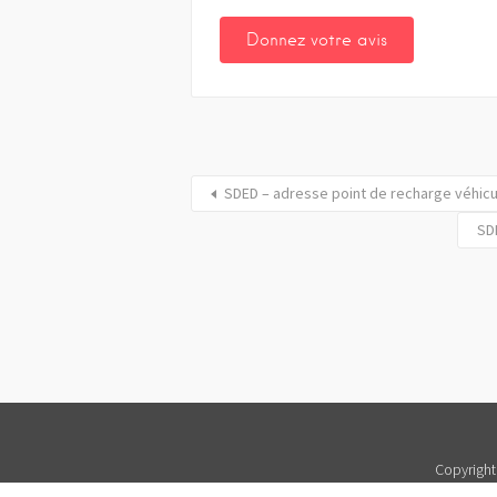
SDED – adresse point de recharge véhic
SD
Copyright