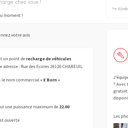
harge chez vous !
Itiné
s du moment !
nnez votre avis
t un point de
recharge de véhicules
te adresse : Rue des Ecoles 26120 CHABEUIL
J’équip
 le nom commercial
« E Born »
?
Avec 
gratuit 
disponib
ur une puissance maximum de
22.00
Les ph
est ouverte