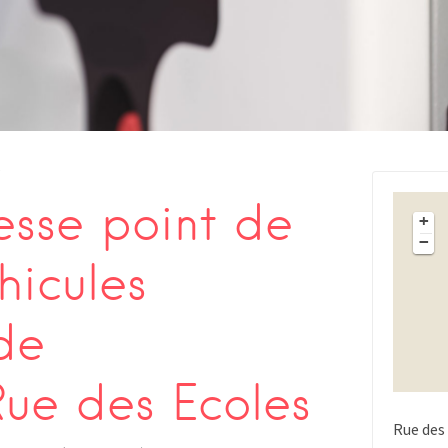
s
sse point de
+
−
hicules
de
ue des Ecoles
Rue des