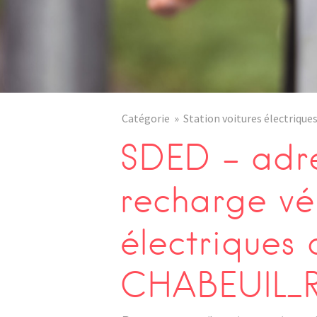
Catégorie
Station voitures électrique
SDED – adre
recharge vé
électriques 
CHABEUIL_R